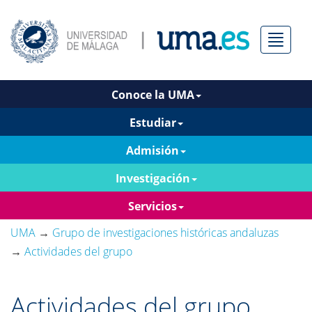
Menú
Conoce la UMA
Estudiar
Admisión
Investigación
Servicios
UMA
→
Grupo de investigaciones históricas andaluzas
→
Actividades del grupo
Actividades del grupo