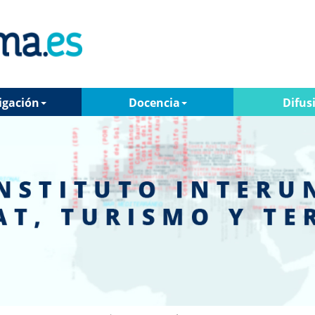
igación
Docencia
Difus