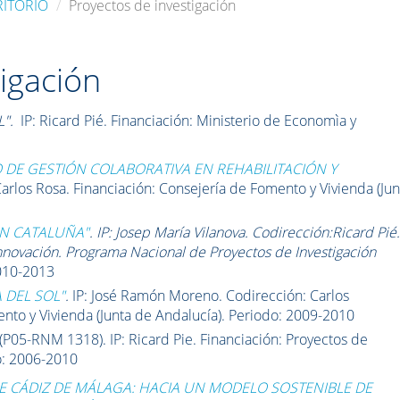
RITORIO
Proyectos de investigación
igación
L".
IP: Ricard Pié. Financiación: Ministerio de Economìa y
 DE GESTIÓN COLABORATIVA EN REHABILITACIÓN Y
arlos Rosa.
Financiación
:
Consejería de Fomento y Vivienda (Jun
 EN CATALUÑA"
. IP:
Josep María Vilanova. Codirección:
Ricard Pié
Innovación.
Programa Nacional de Proyectos de Investigación
010-2013
 DEL SOL"
.
IP:
José Ramón Moreno. Codirección:
Carlos
nto y Vivienda (Junta de Andalucía). Periodo:
2009-2010
(
P05-RNM 1318).
IP: Ricard Pie. Financiación: Proyectos de
o: 2006-2010
DE CÁDIZ DE MÁLAGA: HACIA UN MODELO SOSTENIBLE DE