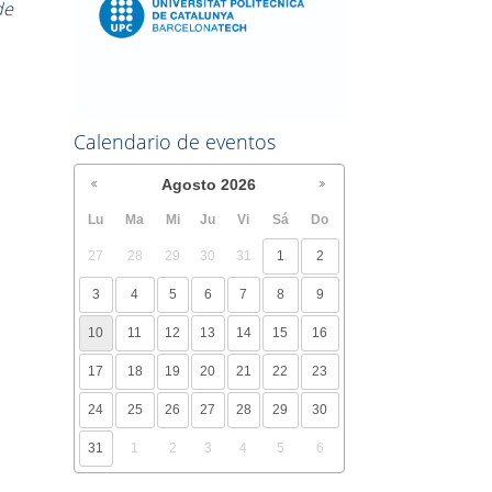
de
Calendario de eventos
Agosto
2026
Lu
Ma
Mi
Ju
Vi
Sá
Do
27
28
29
30
31
1
2
3
4
5
6
7
8
9
10
11
12
13
14
15
16
17
18
19
20
21
22
23
24
25
26
27
28
29
30
31
1
2
3
4
5
6