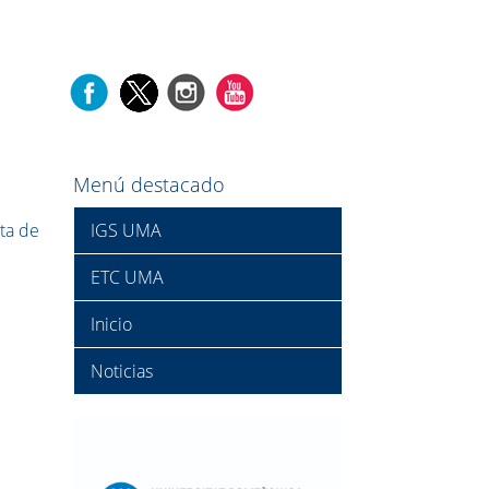
Menú destacado
ta de
IGS UMA
ETC UMA
.
Inicio
Noticias