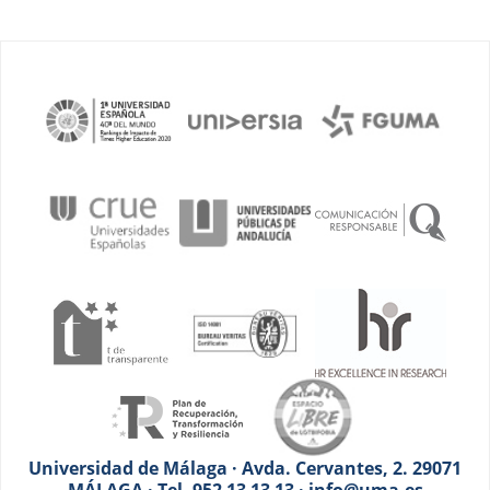
Universidad de Málaga · Avda. Cervantes, 2. 29071