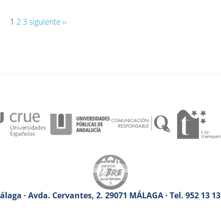
1
2
3
siguiente ››
laga · Avda. Cervantes, 2. 29071 MÁLAGA · Tel. 952 13 1