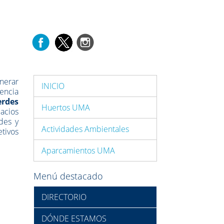
enerar
INICIO
cencia
erdes
Huertos UMA
acios
des y
Actividades Ambientales
etivos
Aparcamientos UMA
Menú destacado
DIRECTORIO
DÓNDE ESTAMOS