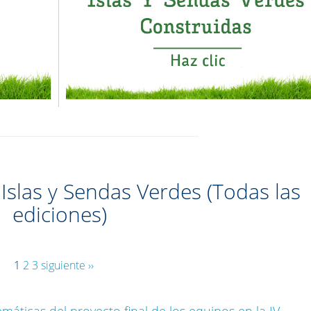
 Islas y Sendas Verdes (Todas las
ediciones)
1
2
3
siguiente ››
máticas del proyecto final de los equipos en la IV