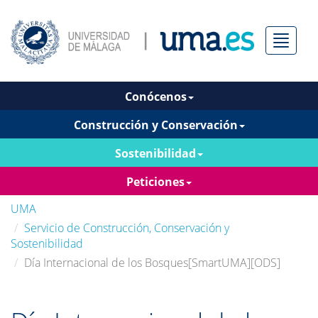
Menú
Conócenos
Construcción y Conservación
Sostenibilidad
Peticiones
UMA
Servicio de Construcción, Conservación y
Sostenibilidad
Día Internacional de los Bosques[SmartUMA][ODS]