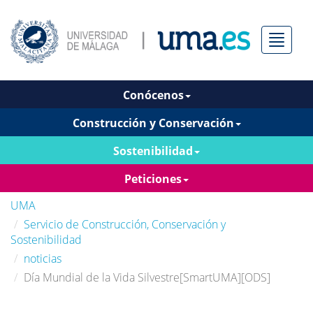
Menú
Conócenos
Construcción y Conservación
Sostenibilidad
Peticiones
UMA
Servicio de Construcción, Conservación y
Sostenibilidad
noticias
Día Mundial de la Vida Silvestre[SmartUMA][ODS]