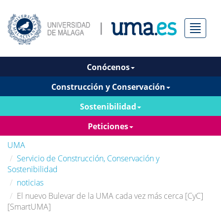
Menú
Conócenos
Construcción y Conservación
Sostenibilidad
Peticiones
UMA
Servicio de Construcción, Conservación y
Sostenibilidad
noticias
El nuevo Bulevar de la UMA cada vez más cerca [CyC]
[SmartUMA]