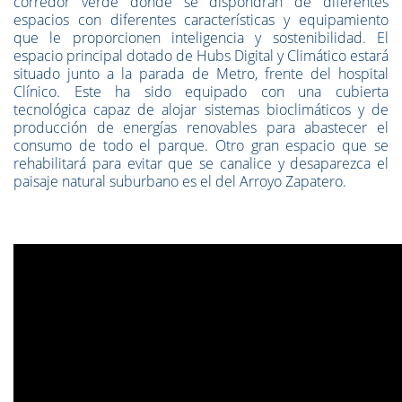
corredor verde donde se dispondrán de diferentes
espacios con diferentes características y equipamiento
que le proporcionen inteligencia y sostenibilidad. El
espacio principal dotado de Hubs Digital y Climático estará
situado junto a la parada de Metro, frente del hospital
Clínico. Este ha sido equipado con una cubierta
tecnológica capaz de alojar sistemas bioclimáticos y de
producción de energías renovables para abastecer el
consumo de todo el parque. Otro gran espacio que se
rehabilitará para evitar que se canalice y desaparezca el
paisaje natural suburbano es el del Arroyo Zapatero.