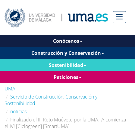
Menú
Conócenos
Construcción y Conservación
Sostenibilidad
Peticiones
UMA
Servicio de Construcción, Conservación y
Sostenibilidad
noticias
Finalizado el III Reto Muévete por la UMA. ¡Y comienza
el IV! [Ciclogreen] [SmartUMA]