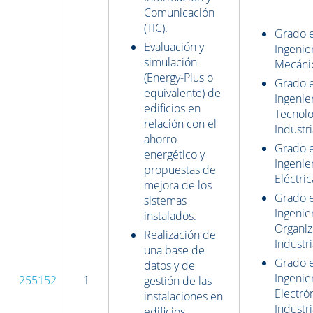
Comunicación
(TIC).
Grado 
Evaluación y
Ingenie
simulación
Mecáni
(Energy-Plus o
Grado 
equivalente) de
Ingenie
edificios en
Tecnolo
relación con el
Industri
ahorro
Grado 
energético y
Ingenie
propuestas de
Eléctric
mejora de los
Grado 
sistemas
Ingenie
instalados.
Organiz
Realización de
Industri
una base de
Grado 
datos y de
Ingenie
255152
1
gestión de las
Electró
instalaciones en
Industri
edificios.