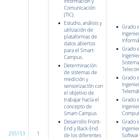
Información y
Comunicación
(TIC).
Estudio, análisis y
Grado 
utilización de
Ingenie
plataformas de
Informá
datos abiertos
Grado 
para el Smart-
Ingenie
Campus.
Sistema
Determinación
Teleco
de sistemas de
Grado 
medición y
Ingenie
sensorización con
Telemát
el objetivo de
trabajar hacía el
Grado 
concepto de
Ingenie
Smart-Campus.
Comput
Desarrollo Front-
Grado 
End y Back-End
Ingenie
255153
1
de los diferentes
Softwa