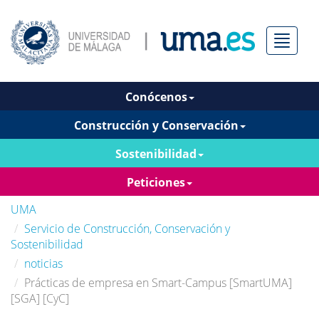
Menú
Conócenos
Construcción y Conservación
Sostenibilidad
Peticiones
UMA
Servicio de Construcción, Conservación y
Sostenibilidad
noticias
Prácticas de empresa en Smart-Campus [SmartUMA]
[SGA] [CyC]