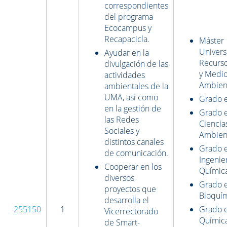
correspondientes
del programa
Ecocampus y
Recapacicla.
Máster
Univers
Ayudar en la
Recurso
divulgación de las
y Medi
actividades
Ambien
ambientales de la
UMA, así como
Grado e
en la gestión de
Grado 
las Redes
Ciencia
Sociales y
Ambien
distintos canales
Grado 
de comunicación.
Ingenie
Cooperar en los
Químic
diversos
Grado 
proyectos que
Bioquí
desarrolla el
255150
1
Grado 
Vicerrectorado
Químic
de Smart-