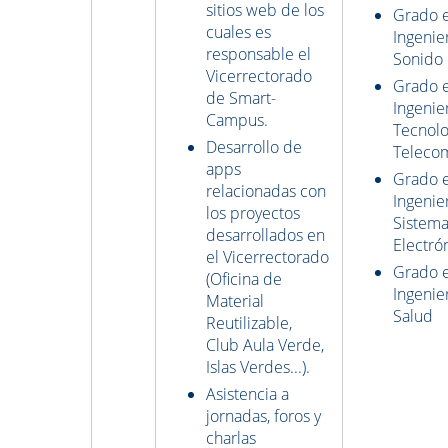
sitios web de los
Grado 
cuales es
Ingenie
responsable el
Sonido
Vicerrectorado
Grado 
de Smart-
Ingenie
Campus.
Tecnolo
Desarrollo de
Teleco
apps
Grado 
relacionadas con
Ingenie
los proyectos
Sistem
desarrollados en
Electró
el Vicerrectorado
Grado 
(Oficina de
Ingenier
Material
Salud
Reutilizable,
Club Aula Verde,
Islas Verdes...).
Asistencia a
jornadas, foros y
charlas