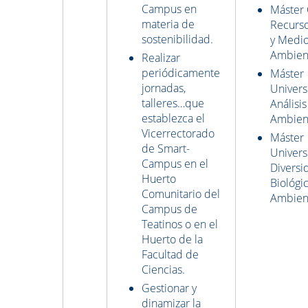
Campus en
Máster 
materia de
Recurso
sostenibilidad.
y Medi
Ambien
Realizar
periódicamente
Máster
jornadas,
Univers
talleres…que
Análisis
establezca el
Ambien
Vicerrectorado
Máster
de Smart-
Univers
Campus en el
Diversi
Huerto
Biológi
Comunitario del
Ambien
Campus de
Teatinos o en el
Huerto de la
Facultad de
Ciencias.
Gestionar y
dinamizar la