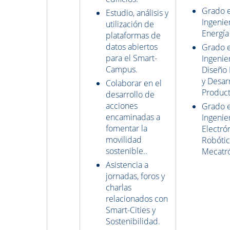
Grado 
Estudio, análisis y
Ingenier
utilización de
Energía
plataformas de
datos abiertos
Grado 
para el Smart-
Ingenie
Campus.
Diseño 
y Desar
Colaborar en el
Produc
desarrollo de
acciones
Grado 
encaminadas a
Ingenie
fomentar la
Electrón
movilidad
Robótic
sostenible..
Mecatr
Asistencia a
jornadas, foros y
charlas
relacionados con
Smart-Cities y
Sostenibilidad.