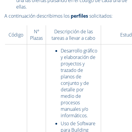
una las ofertas pulsando en el código de cada una de
ellas.
A continuación describimos los
perfiles
solicitados:
Nº
Descripción de las
Código
Estud
Plazas
tareas a llevar a cabo
Desarrollo gráfico
y elaboración de
proyectos y
trazado de
planos de
conjunto y de
detalle por
medio de
procesos
manuales y/o
informáticos.
Uso de Software
para Building