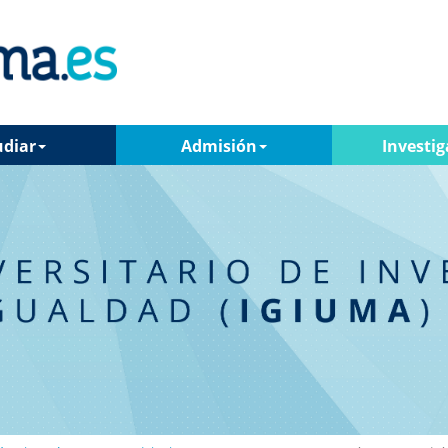
udiar
Admisión
Investig