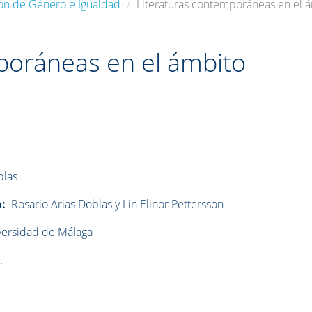
ción de Género e Igualdad
Literaturas contemporáneas en el 
poráneas en el ámbito
blas
n:
Rosario Arias Doblas y Lin Elinor Pettersson
niversidad de Málaga
a
.