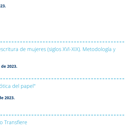
3
023.
scritura de mujeres (siglos XVI-XIX). Metodología y
3
 de 2023.
ótica del papel"
3
de 2023.
o Transfiere