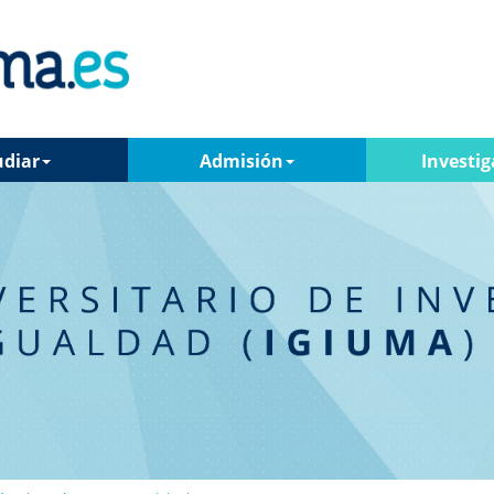
udiar
Admisión
Investig