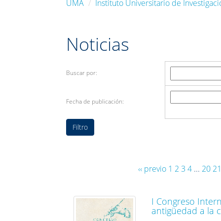
UMA
Instituto Universitario de Investiga
Noticias
Buscar por:
Fecha de publicación:
‹‹ previo
1
2
3
4
...
20
2
I Congreso Intern
antigüedad a la