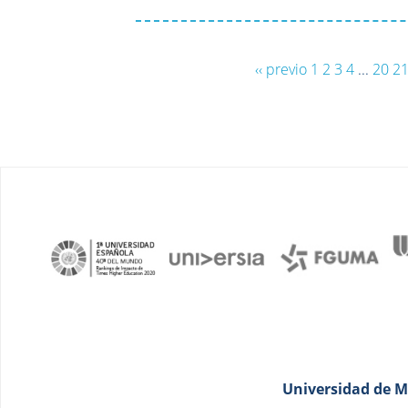
‹‹ previo
1
2
3
4
...
20
2
Universidad de Má