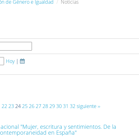
ción de Género e Igualdad
Noticias
Hoy
|
1
22
23
24
25
26
27
28
29
30
31
32
siguiente ››
acional "Mujer, escritura y sentimientos. De la
 contemporaneidad en España"