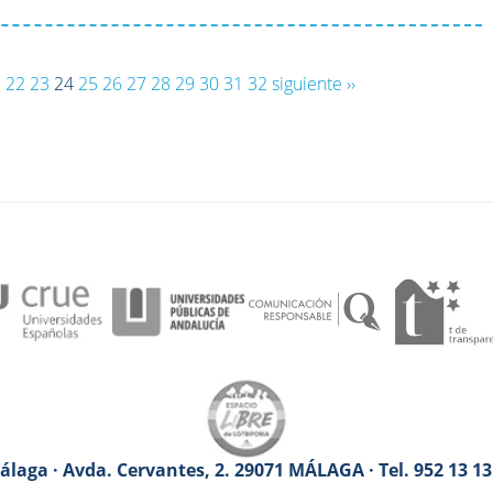
1
22
23
24
25
26
27
28
29
30
31
32
siguiente ››
laga · Avda. Cervantes, 2. 29071 MÁLAGA · Tel. 952 13 1