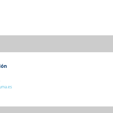
ión
6
.uma.es