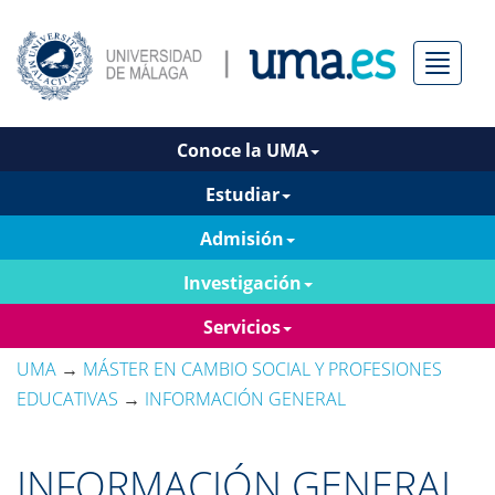
Menú
Conoce la UMA
Estudiar
Admisión
Investigación
Servicios
UMA
→
MÁSTER EN CAMBIO SOCIAL Y PROFESIONES
EDUCATIVAS
→
INFORMACIÓN GENERAL
INFORMACIÓN GENERAL