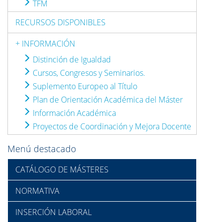
TFM
RECURSOS DISPONIBLES
+ INFORMACIÓN
Distinción de Igualdad
Cursos, Congresos y Seminarios.
Suplemento Europeo al Título
Plan de Orientación Académica del Máster
Información Académica
Proyectos de Coordinación y Mejora Docente
Menú destacado
CATÁLOGO DE MÁSTERES
NORMATIVA
INSERCIÓN LABORAL