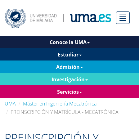
Menú
Conoce la UMA
Estudiar
Admisión
Investigación
Servicios
UMA
Máster en Ingeniería Mecatrónica
PREINSCRIPCIÓN Y MATRÍCULA - MECATRÓNICA
PREINSCRIPCIÓN Y