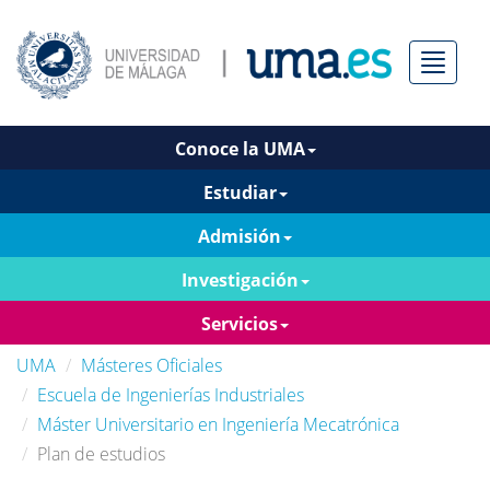
Menú
Conoce la UMA
Estudiar
Admisión
Investigación
Servicios
UMA
Másteres Oficiales
Escuela de Ingenierías Industriales
Máster Universitario en Ingeniería Mecatrónica
Plan de estudios