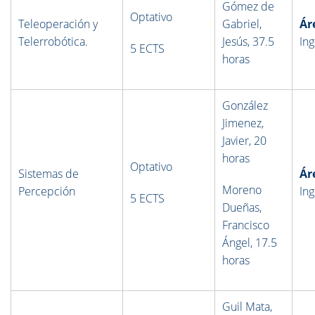
Gómez de
Optativo
Teleoperación y
Gabriel,
Ár
Telerrobótica.
Jesús, 37.5
Ing
5 ECTS
horas
González
Jimenez,
Javier,
20
horas
Optativo
Sistemas de
Ár
Moreno
Percepción
Ing
5 ECTS
Dueñas,
Francisco
Ángel, 17.5
horas
Guil Mata,