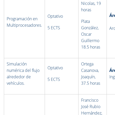
Nicolas, 19
horas
Ár
Optativo
Programación en
Plata
Multiprocesadores.
5 ECTS
González,
Ar
Oscar
Guillermo
18.5 horas
Simulación
Ortega
Optativo
numérica del flujo
Casanova,
Ár
alrededor de
Joaquín,
Ing
5 ECTS
vehículos.
37.
5 horas
Francisco
José Rubio
Hernández,