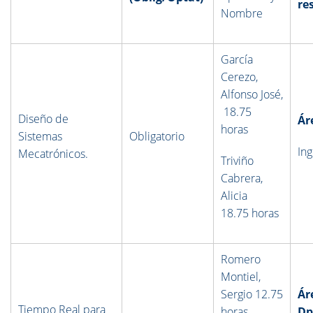
re
Nombre
García
Cerezo,
Alfonso José,
18.75
Diseño de
Ár
horas
Sistemas
Obligatorio
Ing
Mecatrónicos.
Triviño
Cabrera,
Alicia
18.75 horas
Romero
Montiel,
Sergio 12.75
Ár
Tiempo Real para
horas
Dp