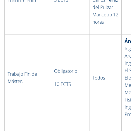
5 ECTS
Carlos Pérez
conocimiento.
del Pulgar
Mancebo 12
horas
Ár
Ing
Ar
Ing
Elé
Obligatorio
Trabajo Fin de
Todos
Ele
Máster.
10 ECTS
Me
Me
Fís
In
Pro