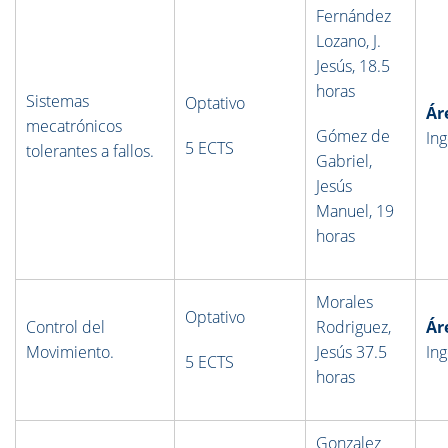
Fernández
Lozano, J.
Jesús, 18.5
horas
Sistemas
Optativo
Ár
mecatrónicos
Gómez de
Ing
5 ECTS
tolerantes a fallos.
Gabriel,
Jesús
Manuel, 19
horas
Morales
Optativo
Control del
Rodriguez,
Ár
Movimiento.
Jesús 37.5
Ing
5 ECTS
horas
Gonzalez