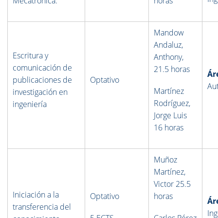
Mecatrónica
.
horas
Mandow
Andaluz,
Escritura y
Anthony,
comunicación de
21.5
horas
Ár
publicaciones de
Optativo
Au
Martínez
investigación en
Rodríguez,
ingeniería
Jorge Luis
16 horas
Muñoz
Martínez,
Victor 25.5
Iniciación a la
Optativo
horas
Ár
transferencia del
Ing