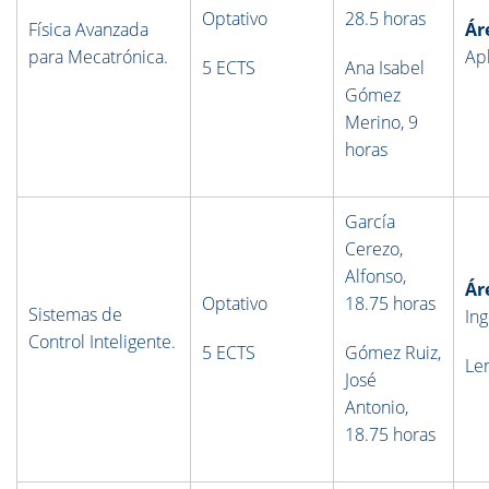
Optativo
28.5 horas
Física Avanzada
Ár
para Mecatrónica
.
Ap
5 ECTS
Ana Isabel
Gómez
Merino, 9
horas
García
Cerezo,
Alfonso,
Ár
Optativo
18.75 horas
Sistemas de
Ing
Control Inteligente
.
5 ECTS
Gómez Ruiz,
Le
José
Antonio,
18.75 horas