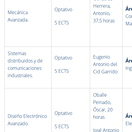
Herrera,
Ár
Optativo
Mecánica
Antonio,
Co
Avanzada.
37,5 horas
5 ECTS
Mat
Sistemas
Eugenio
Optativo
distribuidos y de
Ár
Antonio del
comunicaciones
Ing
5 ECTS
Cid Garrido
industriales.
Oballe
Peinado,
Óscar, 20
Optativo
Diseño Electrónico
Ár
horas
Avanzado.
Ele
5 ECTS
José Antonio