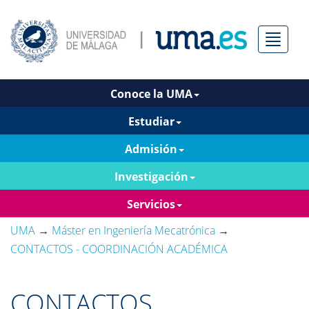
Menú
Conoce la UMA
Estudiar
Admisión
Investigación
Servicios
UMA
→
Máster en Ingeniería Mecatrónica
→
CONTACTOS - COORDINACIÓN ACADÉMICA
CONTACTOS