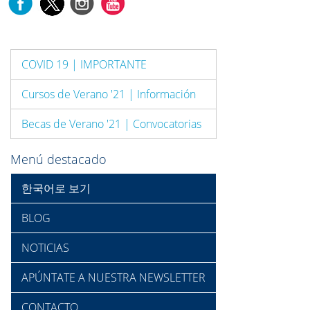
COVID 19 | IMPORTANTE
Cursos de Verano '21 | Información
Becas de Verano '21 | Convocatorias
Menú destacado
한국어로 보기
BLOG
NOTICIAS
APÚNTATE A NUESTRA NEWSLETTER
CONTACTO