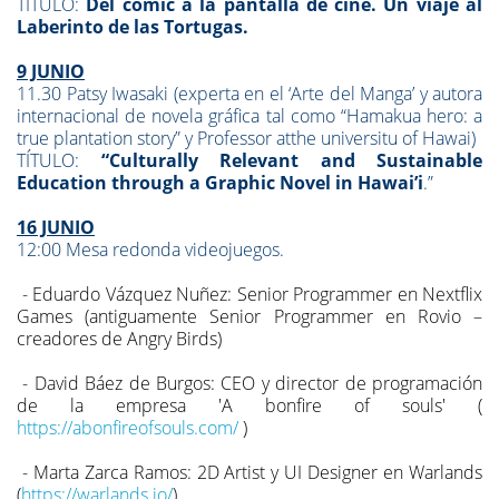
TÍTULO:
Del cómic a la pantalla de cine. Un viaje al
Laberinto de las Tortugas.
9 JUNIO
11.30 Patsy Iwasaki (experta en el ‘Arte del Manga’ y autora
internacional de novela gráfica tal como “Hamakua hero: a
true plantation story” y Professor atthe universitu of Hawai)
TÍTULO:
“
Culturally Relevant and Sustainable
Education through a Graphic Novel in Hawai’i
.”
16 JUNIO
12:00 Mesa redonda videojuegos.
- Eduardo Vázquez Nuñez: Senior Programmer en Nextflix
Games (antiguamente Senior Programmer en Rovio –
creadores de Angry Birds)
- David Báez de Burgos: CEO y director de programación
de la empresa 'A bonfire of souls' (
https://abonfireofsouls.com/
)
- Marta Zarca Ramos: 2D Artist y UI Designer en Warlands
(
https://warlands.io/
)