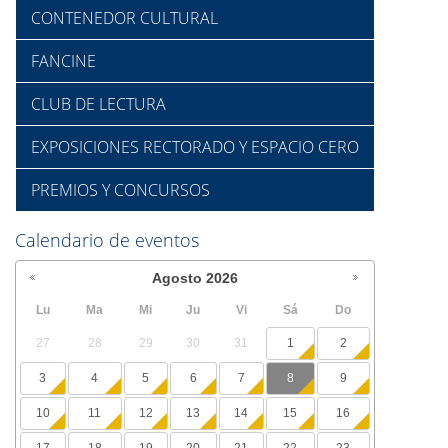
CONTENEDOR CULTURAL
FANCINE
CLUB DE LECTURA
EXPOSICIONES RECTORADO Y ESPACIO CERO
PREMIOS Y CONCURSOS
Calendario de eventos
Agosto
2026
Lu
Ma
Mi
Ju
Vi
Sá
Do
27
28
29
30
31
1
2
3
4
5
6
7
8
9
10
11
12
13
14
15
16