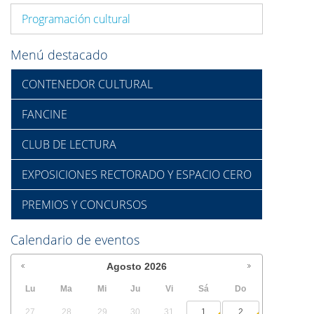
Programación cultural
Menú destacado
CONTENEDOR CULTURAL
FANCINE
CLUB DE LECTURA
EXPOSICIONES RECTORADO Y ESPACIO CERO
PREMIOS Y CONCURSOS
Calendario de eventos
Agosto
2026
Lu
Ma
Mi
Ju
Vi
Sá
Do
27
28
29
30
31
1
2