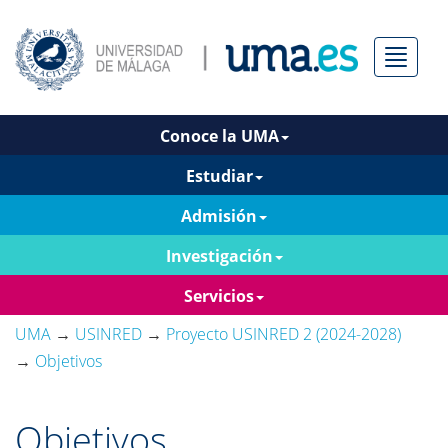
Menú
Conoce la UMA
Estudiar
Admisión
Investigación
Servicios
UMA
→
USINRED
→
Proyecto USINRED 2 (2024-2028)
→
Objetivos
Objetivos