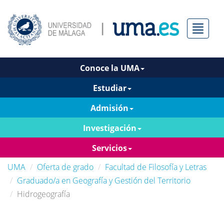
Menú
Conoce la UMA
Estudiar
Admisión
Investigación
Servicios
UMA
Oferta de grado
Facultad de Filosofía y Letras
Graduado/a en Geografía y Gestión del Territorio
Hidrogeografía