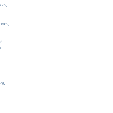
cas,
iones,
as
a
ra,