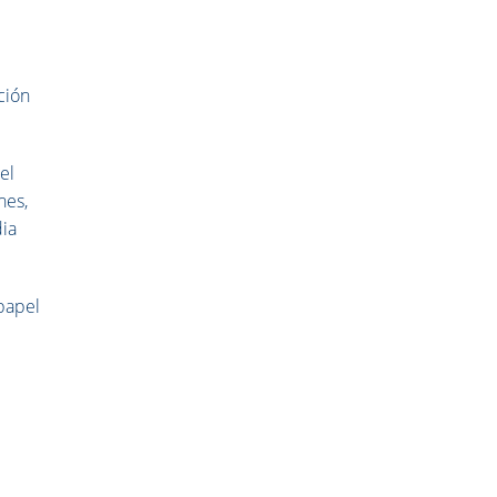
ción
el
nes,
dia
 papel