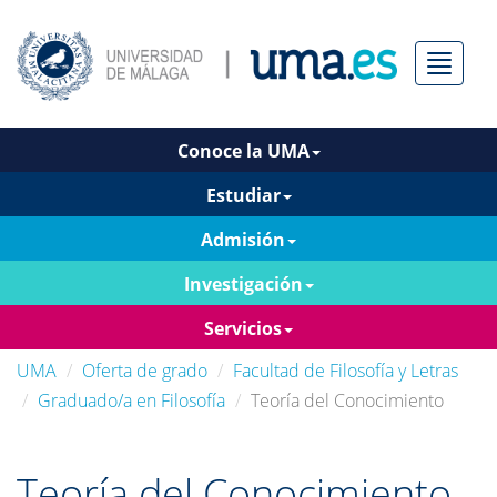
Menú
Conoce la UMA
Estudiar
Admisión
Investigación
Servicios
UMA
Oferta de grado
Facultad de Filosofía y Letras
Graduado/a en Filosofía
Teoría del Conocimiento
Teoría del Conocimiento