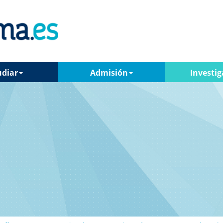
udiar
Admisión
Investig