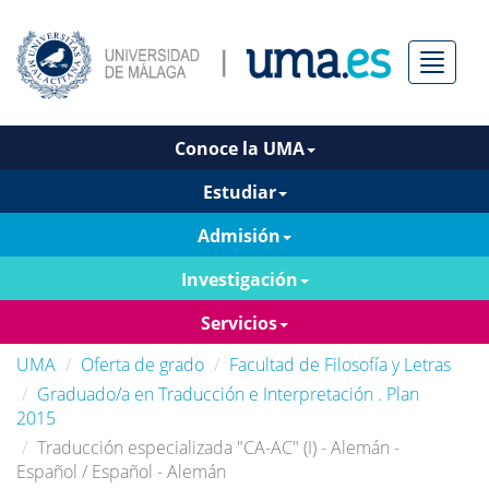
Menú
Conoce la UMA
Estudiar
Admisión
Investigación
Servicios
UMA
Oferta de grado
Facultad de Filosofía y Letras
Graduado/a en Traducción e Interpretación . Plan
2015
Traducción especializada "CA-AC" (I) - Alemán -
Español / Español - Alemán