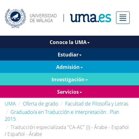
Menú
Conoce la UMA
Estudiar
Admisión
Investigación
Servicios
UMA
Oferta de grado
Facultad de Filosofía y Letras
Graduado/a en Traducción e Interpretación . Plan
2015
Traducción especializada "CA-AC" (I) - Árabe - Español
/ Español - Árabe