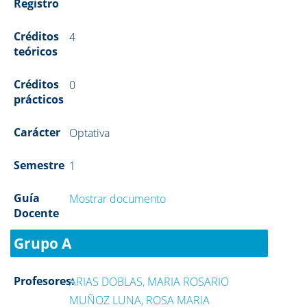
Registro
Créditos
4
teóricos
Créditos
0
prácticos
Carácter
Optativa
Semestre
1
Guía
Mostrar documento
Docente
Grupo A
Profesores:
ARIAS DOBLAS, MARIA ROSARIO
MUÑOZ LUNA, ROSA MARIA