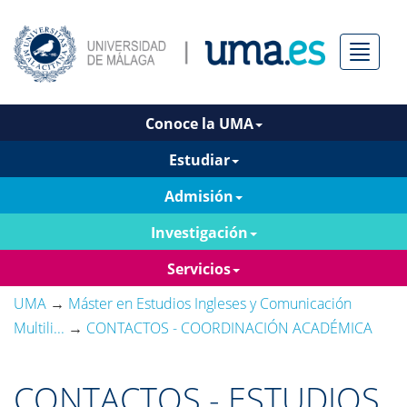
Menú
Conoce la UMA
Estudiar
Admisión
Investigación
Servicios
UMA
→
Máster en Estudios Ingleses y Comunicación
Multili...
→
CONTACTOS - COORDINACIÓN ACADÉMICA
CONTACTOS - ESTUDIOS