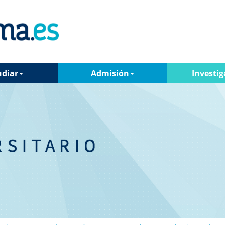
udiar
Admisión
Investig