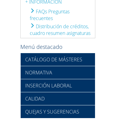
+ INFORMACIÓN
FAQs Preguntas
frecuentes
Distribución de créditos,
cuadro resumen asignaturas
Menú destacado
CATÁLOGO DE MÁSTERES
NORMATIVA
INSERCIÓN LABORAL
CALIDAD
QUEJAS Y SUGERENCIAS