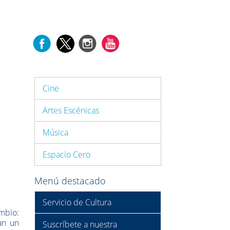
Cine
Artes Escénicas
Música
Espacio Cero
Menú destacado
Servicio de Cultura
ambio:
an un
Suscríbete a nuestra