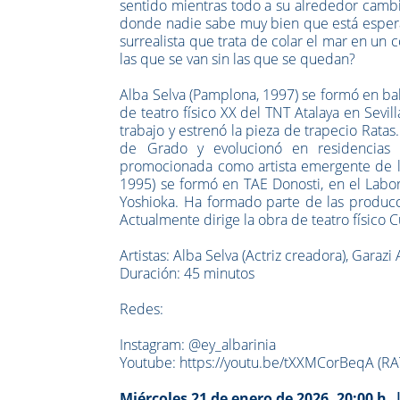
sentido mientras todo a su alrededor cambi
donde nadie sabe muy bien que está esperand
surrealista que trata de colar el mar en un
las que se van sin las que se quedan?
Alba Selva (Pamplona, 1997) se formó en ball
de teatro físico XX del TNT Atalaya en Sevil
trabajo y estrenó la pieza de trapecio Rat
de Grado y evolucionó en residencias r
promocionada como artista emergente de la 
1995) se formó en TAE Donosti, en el Lab
Yoshioka. Ha formado parte de las producci
Actualmente dirige la obra de teatro físico
Artistas: Alba Selva (Actriz creadora), Garazi
Duración: 45 minutos
Redes:
Instagram: @ey_albarinia
Youtube: https://youtu.be/tXXMCorBeqA (RA
Miércoles 21 de enero de 2026, 20:00 h. 