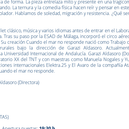
a de forma. La pieza entrelaza mito y presente en una tragic
o. La ternura y la comedia física hacen reír y pensar en este
 colador. Hablamos de soledad, migración y resistencia. ¿Qué se
et clásico, música y varios idiomas antes de entrar en el Labor
la. Tras su paso por la ESAD de Málaga, incorporó el circo aére
as. Su creación Cuando el mar no responde nació como Trabajo 
urales bajo la dirección de Garazi Aldasoro. Actualmen
Universidad Internacional de Andalucía. Garazi Aldasoro (Don
oratorio XX del TNT y con maestras como Manuela Nogales y Y
ones internacionales Elektra.25 y El Avaro de la compañía At
 Cuando el mar no responde.
 Aldasoro (Directora)
TAS)
|
Apertura puertas:
19:30 h.