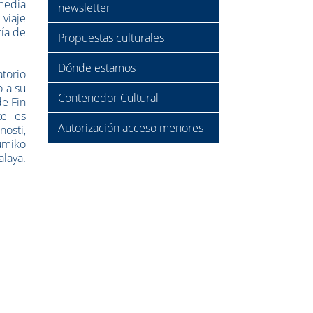
omedia
newsletter
 viaje
ría de
Propuestas culturales
Dónde estamos
atorio
o a su
Contenedor Cultural
de Fin
te es
Autorización acceso menores
osti,
umiko
alaya.