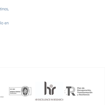
inos,
ólo en