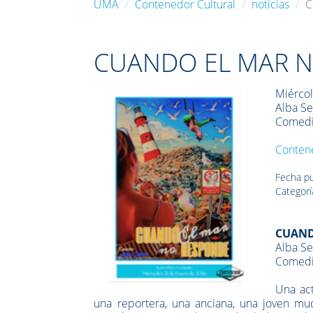
UMA
Contenedor Cultural
noticias
C
CUANDO EL MAR 
Miérco
Alba Se
Comedia
Contene
Fecha pu
Categorí
CUAND
Alba Se
Comedia
Una act
una reportera, una anciana, una joven mu