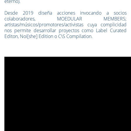
eterno).
Desde 2019 diseña acciones invocando a socios
colaboradores, MOEDULAR MEMBERS;
artistas/músicos/promotores/activistas cuya complicidad
nos permite desarrollar proyectos como Label Curated
Editon, Noi[she] Edition o C\S Compilation.