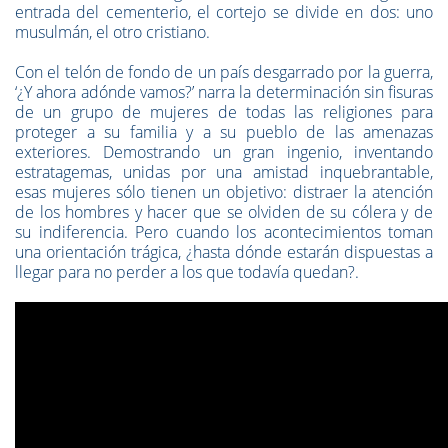
entrada del cementerio, el cortejo se divide en dos: uno
musulmán, el otro cristiano.
Con el telón de fondo de un país desgarrado por la guerra,
‘¿Y ahora adónde vamos?’ narra la determinación sin fisuras
de un grupo de mujeres de todas las religiones para
proteger a su familia y a su pueblo de las amenazas
exteriores. Demostrando un gran ingenio, inventando
estratagemas, unidas por una amistad inquebrantable,
esas mujeres sólo tienen un objetivo: distraer la atención
de los hombres y hacer que se olviden de su cólera y de
su indiferencia. Pero cuando los acontecimientos toman
una orientación trágica, ¿hasta dónde estarán dispuestas a
llegar para no perder a los que todavía quedan?.