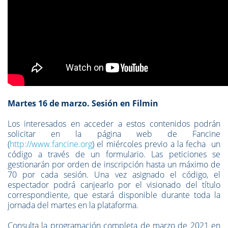
Martes 16 de marzo. Sesión en Filmin
Los interesados en acceder a estos contenidos podrán
solicitar en la página web de Fancine
(
http://www.fancine.org
)
el miércoles previo a la fecha
un
código a través de un formulario. Las peticiones se
gestionarán por orden de inscripción hasta un máximo de
70 por cada sesión. Una vez asignado el código, el
espectador podrá canjearlo por el visionado del título
correspondiente, que estará disponible durante toda la
jornada del martes en la plataforma.
Consulta la programación completa de marzo de 2021 en