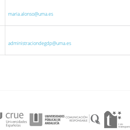
maria.alonso@uma.es
administraciondegdp@uma.es