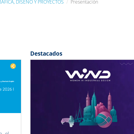
ÁFICA, DISEÑO Y PROYECTOS
Presentación
Destacados
Next
Previous
, el