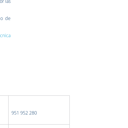
r las
io de
cnica
951 952 280