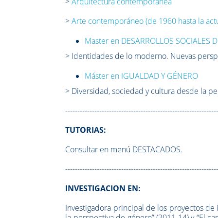
>
Arquitectura contemporánea
>
Arte contemporáneo (de 1960 hasta la act
Master en DESARROLLOS SOCIALES D
> Identidades de lo moderno. Nuevas perspe
Máster en IGUALDAD Y GÉNERO
> Diversidad, sociedad y cultura desde la p
--------------------------------------------------------------
TUTORIAS:
Consultar en menú DESTACADOS.
--------------------------------------------------------------
INVESTIGACION EN:
Investigadora principal de los proyectos de
la perspectiva de género” (2011-14) y “El ca