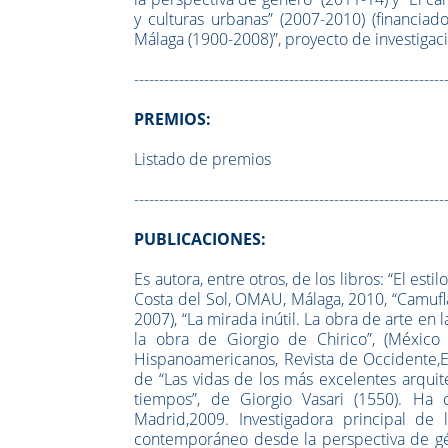
y culturas urbanas” (2007-2010) (financiad
Málaga (1900-2008)”, proyecto de investigac
--------------------------------------------------------------
PREMIOS:
Listado de premios
--------------------------------------------------------------
PUBLICACIONES:
Es autora, entre otros, de los libros: “El esti
Costa del Sol, OMAU, Málaga, 2010, “Camufla
2007), “La mirada inútil. La obra de arte e
la obra de Giorgio de Chirico”, (México 
Hispanoamericanos, Revista de Occidente,Ex
de “Las vidas de los más excelentes arquit
tiempos”, de Giorgio Vasari (1550). Ha 
Madrid,2009. Investigadora principal de l
contemporáneo desde la perspectiva de géne