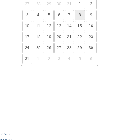
27
28
29
30
31
1
2
3
4
5
6
7
8
9
10
11
12
13
14
15
16
17
18
19
20
21
22
23
24
25
26
27
28
29
30
31
1
2
3
4
5
6
 desde
diseño