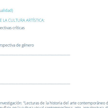
ualidad)
E LA CULTURA ARTÍSTICA
:
ctivas críticas
erspectiva de género
-----------------------------------------------------------
-----------------------------------------------------------
 investigación: “Lecturas de la historia del arte contemporáneo
muflaje en la cultura visual contemporánea: arte, arquitectura, 