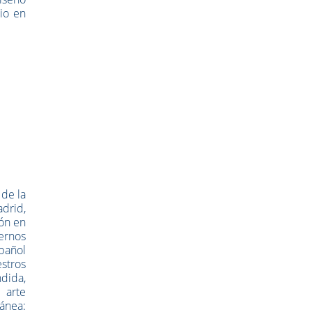
rio en
 de la
adrid,
ión en
ernos
spañol
estros
dida,
 arte
ánea: