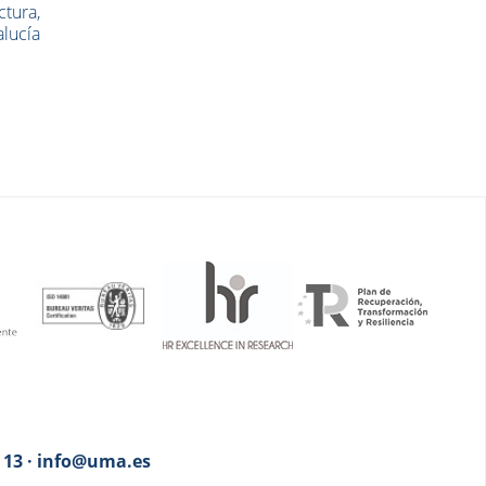
ctura,
alucía
3 13 · info@uma.es