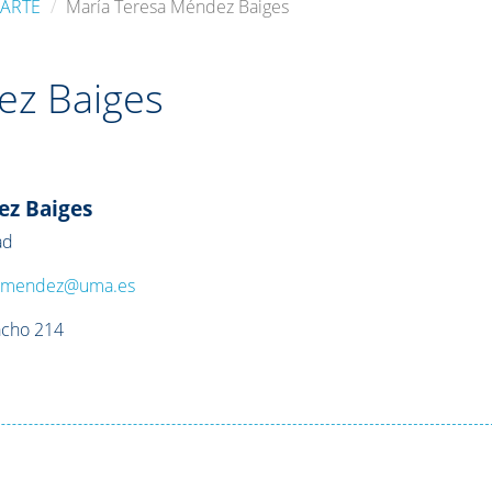
 ARTE
María Teresa Méndez Baiges
ez Baiges
ez Baiges
ad
:
mendez@uma.es
acho 214