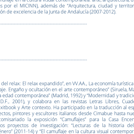
os por el MICINN), además de “Arquitectura, ciudad y territo
ión de excelencia de la Junta de Andalucía (2007-2012).
-----------------------------------------------------------
-----------------------------------------------------------
lo del relax: El relax expandido”, en VV.AA., La economía turística
je. Engaño y ocultación en el arte contemporáneo” (Siruela, M
n la edad contemporánea” (Madrid, 1992) y “Modernidad y tradic
D.F., 2001), y colabora en las revistas Letras Libres, Cuad
itbook y Arte contexto. Ha participado en la traducción al e
ectos, pintores y escultores italianos desde Cimabue hasta nu
comisariado la exposición “Camuflajes” para la Casa Encen
os proyectos de investigación: “Lecturas de la historia del
ro” (2011-14) y “El camuflaje en la cultura visual contempor