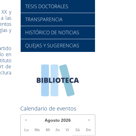
TESIS DOCTORALES
o XX y
a las
TRANSPARENCIA
entos
gías y
HISTÓRICO DE NOTICIAS
QUEJAS Y SUGERENCIAS
rtido
do en
ituto
Art de
ectura
Calendario de eventos
Agosto
2026
Lu
Ma
Mi
Ju
Vi
Sá
Do