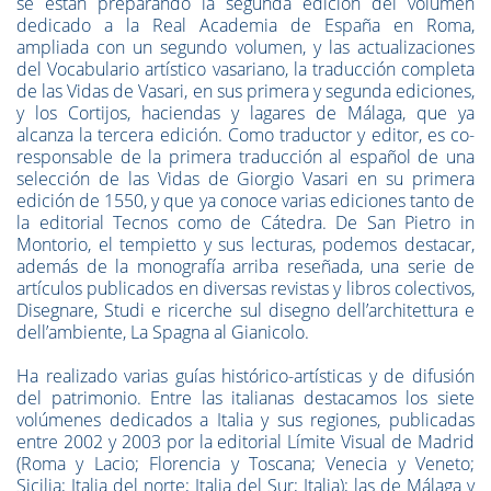
se están preparando la segunda edición del volumen
dedicado a la Real Academia de España en Roma,
ampliada con un segundo volumen, y las actualizaciones
del Vocabulario artístico vasariano, la traducción completa
de las Vidas de Vasari, en sus primera y segunda ediciones,
y los Cortijos, haciendas y lagares de Málaga, que ya
alcanza la tercera edición. Como traductor y editor, es co-
responsable de la primera traducción al español de una
selección de las Vidas de Giorgio Vasari en su primera
edición de 1550, y que ya conoce varias ediciones tanto de
la editorial Tecnos como de Cátedra. De San Pietro in
Montorio, el tempietto y sus lecturas, podemos destacar,
además de la monografía arriba reseñada, una serie de
artículos publicados en diversas revistas y libros colectivos,
Disegnare, Studi e ricerche sul disegno dell’architettura e
dell’ambiente, La Spagna al Gianicolo.
Ha realizado varias guías histórico-artísticas y de difusión
del patrimonio. Entre las italianas destacamos los siete
volúmenes dedicados a Italia y sus regiones, publicadas
entre 2002 y 2003 por la editorial Límite Visual de Madrid
(Roma y Lacio; Florencia y Toscana; Venecia y Veneto;
Sicilia; Italia del norte; Italia del Sur; Italia); las de Málaga y