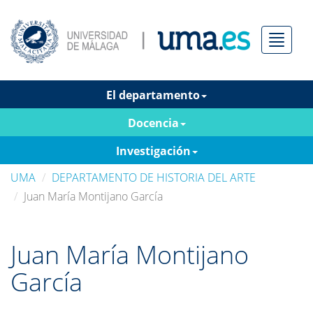
Menú
El departamento
Docencia
Investigación
UMA
DEPARTAMENTO DE HISTORIA DEL ARTE
Juan María Montijano García
Juan María Montijano
García