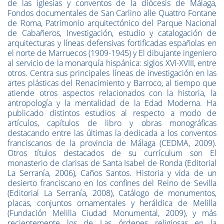
de las iglesias y conventos de la diócesis de Málaga,
Fondos documentales de San Carlino alle Quattro Fontane
de Roma, Patrimonio arquitectónico del Parque Nacional
de Cabañeros, Investigación, estudio y catalogación de
arquitecturas y líneas defensivas fortificadas españolas en
el norte de Marruecos (1909-1945) y El dibujante ingeniero
al servicio de la monarquía hispánica: siglos XVI-XVIII, entre
otros. Centra sus principales líneas de investigación en las
artes plásticas del Renacimiento y Barroco, al tiempo que
atiende otros aspectos relacionados con la historia, la
antropología y la mentalidad de la Edad Moderna. Ha
publicado distintos estudios al respecto a modo de
artículos, capítulos de libro y obras monográficas
destacando entre las últimas la dedicada a los conventos
franciscanos de la provincia de Málaga (CEDMA, 2009).
Otros títulos destacados de su currículum son El
monasterio de clarisas de Santa Isabel de Ronda (Editorial
La Serranía, 2006), Caños Santos. Historia y vida de un
desierto franciscano en los confines del Reino de Sevilla
(Editorial La Serranía, 2008), Catálogo de monumentos,
placas, conjuntos ornamentales y heráldica de Melilla
(Fundación Melilla Ciudad Monumental, 2009), y más
recientemente los de Las órdenes religiosas en la