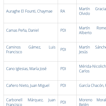
Martín Gracia
Auraghe El Founti, Chaymae
RA
Olvido
Martín Rome
Camas Peña, Daniel
PDI
Alberto
Caminos Gámez, Luis
Martín Sánch
PDI
Francisco
Jesús
Mérida-Nicoli
Cano Iglesias, María José
PDI
Carlos
Cañero Nieto, Juan Miguel
PDI
García Chacón, 
Carbonell Márquez, Juan
Moreno Moral
PDI
Francisco
Belén