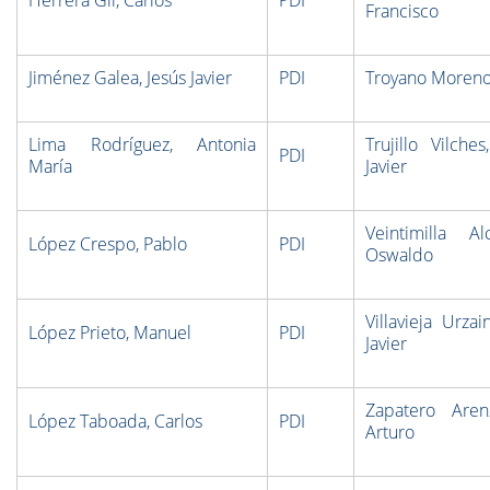
Herrera Gil, Carlos
PDI
Francisco
Jiménez Galea, Jesús Javier
PDI
Troyano Moreno
Lima Rodríguez, Antonia
Trujillo Vilches
PDI
María
Javier
Veintimilla Al
López Crespo, Pablo
PDI
Oswaldo
Villavieja Urzai
López Prieto, Manuel
PDI
Javier
Zapatero Aren
López Taboada, Carlos
PDI
Arturo