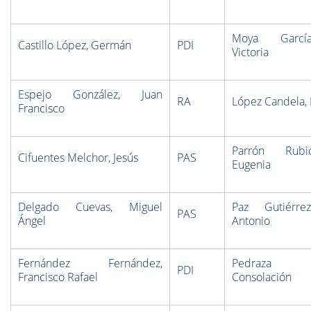
Moya Garcí
Castillo López, Germán
PDI
Victoria
Espejo González, Juan
RA
López Candela,
Francisco
Parrón Rubi
Cifuentes Melchor, Jesús
PAS
Eugenia
Delgado Cuevas, Miguel
Paz Gutiérre
PAS
Ángel
Antonio
Fernández Fernández,
Pedraza Ro
PDI
Francisco Rafael
Consolación