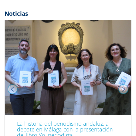
Noticias
Previous
Next
La historia del periodismo andaluz, a
debate en Málaga con la presentación
del libro Yo, periodista