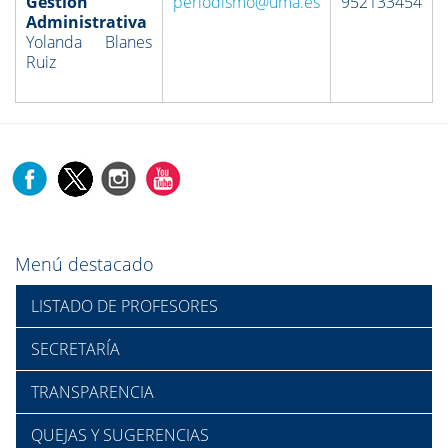
Gestión
periodismo@uma.es
952133454
Administrativa
Yolanda Blanes
Ruiz
Menú destacado
LISTADO DE PROFESORES
SECRETARÍA
TRANSPARENCIA
QUEJAS Y SUGERENCIAS