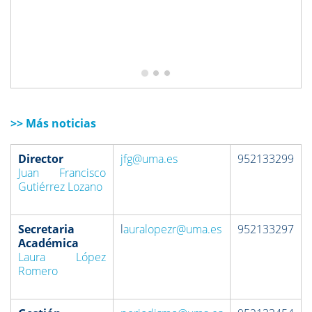
>> Más noticias
Director
jfg@uma.es
952133299
Juan Francisco
Gutiérrez Lozano
Secretaria
l
auralopezr@uma.es
952133297
Académica
Laura López
Romero