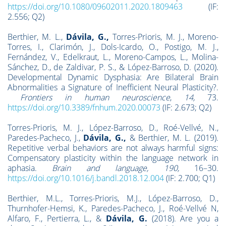
https://doi.org/10.1080/09602011.2020.1809463
(IF:
2.556; Q2)
Berthier, M. L.,
Dávila, G.,
Torres-Prioris, M. J., Moreno-
Torres, I., Clarimón, J., Dols-Icardo, O., Postigo, M. J.,
Fernández, V., Edelkraut, L., Moreno-Campos, L., Molina-
Sánchez, D., de Zaldivar, P. S., & López-Barroso, D. (2020).
Developmental Dynamic Dysphasia: Are Bilateral Brain
Abnormalities a Signature of Inefficient Neural Plasticity?.
Frontiers in human neuroscience
,
14,
73.
https://doi.org/10.3389/fnhum.2020.00073
(IF: 2.673; Q2)
Torres-Prioris, M. J., López-Barroso, D., Roé-Vellvé, N.,
Paredes-Pacheco, J.,
Dávila, G.,
& Berthier, M. L. (2019).
Repetitive verbal behaviors are not always harmful signs:
Compensatory plasticity within the language network in
aphasia.
Brain and language, 190,
16–30.
https://doi.org/10.1016/j.bandl.2018.12.004
(IF: 2.700; Q1)
Berthier, M.L., Torres-Prioris, M.J., López-Barroso, D.,
Thurnhofer-Hemsi, K., Paredes-Pacheco, J., Roé-Vellvé N,
Alfaro, F., Pertierra, L., &
Dávila, G.
(2018). Are you a