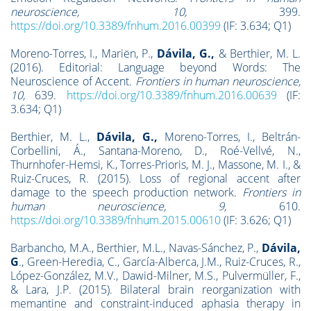
neuroscience, 10,
399.
https://doi.org/10.3389/fnhum.2016.00399
(IF: 3.634; Q1)
Moreno-Torres, I., Mariën, P.,
Dávila, G.,
& Berthier, M. L.
(2016). Editorial: Language beyond Words: The
Neuroscience of Accent.
Frontiers in human neuroscience,
10,
639.
https://doi.org/10.3389/fnhum.2016.00639
(IF:
3.634; Q1)
Berthier, M. L.,
Dávila, G.,
Moreno-Torres, I., Beltrán-
Corbellini, Á., Santana-Moreno, D., Roé-Vellvé, N.,
Thurnhofer-Hemsi, K., Torres-Prioris, M. J., Massone, M. I., &
Ruiz-Cruces, R. (2015). Loss of regional accent after
damage to the speech production network.
Frontiers in
human neuroscience, 9,
610.
https://doi.org/10.3389/fnhum.2015.00610
(IF: 3.626; Q1)
Barbancho, M.A., Berthier, M.L., Navas-Sánchez, P.,
Dávila,
G
., Green-Heredia, C., García-Alberca, J.M., Ruiz-Cruces, R.,
López-González, M.V., Dawid-Milner, M.S., Pulvermüller, F.,
& Lara, J.P. (2015). Bilateral brain reorganization with
memantine and constraint-induced aphasia therapy in