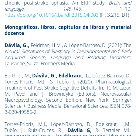
chronic post-stroke aphasia: An ERP study.
Brain and
language, 145-146,
1–10.
https://doi.org/10.1016/j.bandl.2015.04.003
(IF: 3.215; D1)
Monográficos, libros, capítulos de libros y material
docente
Dávila, G.,
Feldman, H.M., & López-Barroso, D. (2021): The
Neural Signatures of Plasticity in Developmental and Early
Acquired Speech, Language and Reading Disorders
.
Lausanne, Suiza: Frontiers Media.
Berthier, M.,
Dávila, G.,
Edelkraut, L
.,
López-Barroso, D.,
Torres-Prioris, M.J., & Tubío, J. (2020). Pharmacological
Treatment of Post-Stroke Cognitive Deficits. In: R. M. Lazar,
M. Pavol and J. Browndyke (Editors). Neurovascular
Neuropsychology, Second Edition. New York: Springer
Science + Business Media. Behavioral Sciences. ISBN 978-
3-030-49586-2
Torres-Prioris, M.J., López-Barroso, D., Edelkraut, L.M.,
Tubío, J., Ruiz-Cruces, R.,
Dávila G,
& Berthier ML.