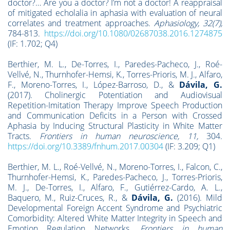
doctor?… Are you a doctor? I’m not a doctor! A reappraisal
of mitigated echolalia in aphasia with evaluation of neural
correlates and treatment approaches.
Aphasiology, 32(7),
784-813.
https://doi.org/10.1080/02687038.2016.1274875
(IF: 1.702; Q4)
Berthier, M. L., De-Torres, I., Paredes-Pacheco, J., Roé-
Vellvé, N., Thurnhofer-Hemsi, K., Torres-Prioris, M. J., Alfaro,
F., Moreno-Torres, I., López-Barroso, D., &
Dávila, G.
(2017). Cholinergic Potentiation and Audiovisual
Repetition-Imitation Therapy Improve Speech Production
and Communication Deficits in a Person with Crossed
Aphasia by Inducing Structural Plasticity in White Matter
Tracts.
Frontiers in human neuroscience, 11,
304.
https://doi.org/10.3389/fnhum.2017.00304
(IF: 3.209; Q1)
Berthier, M. L., Roé-Vellvé, N., Moreno-Torres, I., Falcon, C.,
Thurnhofer-Hemsi, K., Paredes-Pacheco, J., Torres-Prioris,
M. J., De-Torres, I., Alfaro, F., Gutiérrez-Cardo, A. L.,
Baquero, M., Ruiz-Cruces, R., &
Dávila, G.
(2016). Mild
Developmental Foreign Accent Syndrome and Psychiatric
Comorbidity: Altered White Matter Integrity in Speech and
Emotion Regulation Networks.
Frontiers in human