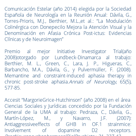
Comunicación Estelar (año 2014) elegida por la Sociedad
Española de Neurología en la Reunión Anual: Dávila, G.,
Torres-Prioris, M.J., Berthier, M.L.,et al.: “La Modulación
Colinérgica con Donepecilo Mejora la Atención Visual y la
Denominación en Afasia Crónica Post-ictus: Evidencias
Clínicas y de Neuroimagen”
Premio al mejor Initiative Investigator Trial(año
2008)otorgado por Lundbeck-Dinamarca al trabajo:
Berthier, M. L., Green, C., Lara, J. P., Higueras, C.,
Barbancho, M.A., Dávila, G., y Pulvermüller, F. (2008).
Memantine and constraint-induced aphasia therapy in
chronic post-stroke aphasia.
Annals of Neurology
, 65(5),
577-85.
Accesit “MargorieGrice-Hutchinson” (año 2008) en el área
Ciencias Sociales y Jurídicas concedido por la Fundación
General de la UMA al trabajo: Pedraza, C., Dávila, G.,
Martín-López, M., y Navarro, J.F. (2007):
Antiaggressiveeffects of GHB in OF.1 strainmice:
Involvement of dopamine D2 receptors
.