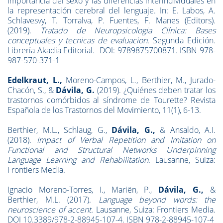
Importancia del sexo y las diferencias interindividuales en
la representación cerebral del lenguaje. In: E. Labos, A.
Schlavesvy, T. Torralva, P. Fuentes, F. Manes (Editors).
(2019).
Tratado de Neuropsicologia Clínica: Bases
conceptuales y tecnicas de evaluacion.
Segunda Edición.
Librería Akadia Editorial. DOI: 9789875700871. ISBN 978-
987-570-371-1
Edelkraut, L
.,
Moreno-Campos, L., Berthier, M., Jurado-
Chacón, S., &
Dávila, G.
(2019). ¿Quiénes deben tratar los
trastornos comórbidos al síndrome de Tourette? Revista
Española de los Trastornos del Movimiento, 11(1), 6-13.
Berthier, M.L., Schlaug, G.,
Dávila, G.,
& Ansaldo, A.I.
(2018).
Impact of Verbal Repetition and Imitation on
Functional and Structural Networks
Underpinning
Language Learning and Rehabilitation
. Lausanne, Suiza:
Frontiers Media.
Ignacio Moreno-Torres, I., Mariën, P.,
Dávila, G.,
&
Berthier, M.L. (2017).
Language beyond words: the
neuroscience of accent.
Lausanne, Suiza: Frontiers Media.
DOI 10.3389/978-2-88945-107-4. ISBN 978-2-88945-107-4