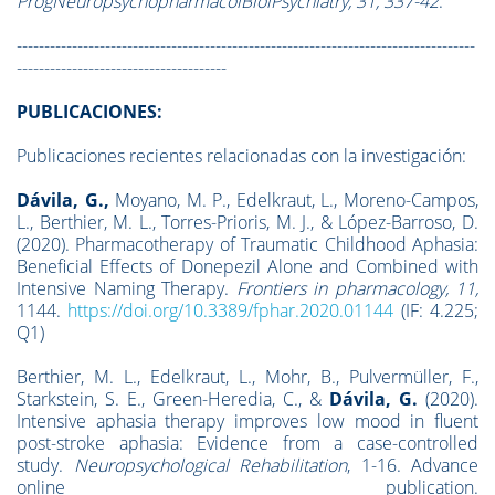
ProgNeuropsychopharmacolBiolPsychiatry, 31, 337-42
.
-----------------------------------------------------------------------------------
--------------------------------------
PUBLICACIONES:
Publicaciones recientes relacionadas con la investigación
:
Dávila, G.,
Moyano, M. P., Edelkraut, L., Moreno-Campos,
L., Berthier, M. L., Torres-Prioris, M. J., & López-Barroso, D.
(2020). Pharmacotherapy of Traumatic Childhood Aphasia:
Beneficial Effects of Donepezil Alone and Combined with
Intensive Naming Therapy.
Frontiers in pharmacology
, 11,
1144.
https://doi.org/10.3389/fphar.2020.01144
(IF: 4.225;
Q1)
Berthier, M. L., Edelkraut, L., Mohr, B., Pulvermüller, F.,
Starkstein, S. E., Green-Heredia, C., &
Dávila, G.
(2020).
Intensive aphasia therapy improves low mood in fluent
post-stroke aphasia: Evidence from a case-controlled
study.
Neuropsychological Rehabilitation
, 1-16. Advance
online publication.