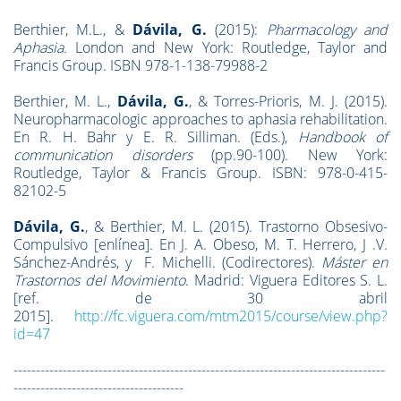
Berthier, M.L., &
Dávila, G.
(2015):
Pharmacology and
Aphasia.
London and New York: Routledge, Taylor and
Francis Group. ISBN 978-1-138-79988-2
Berthier, M. L.,
Dávila, G.
, & Torres-Prioris, M. J. (2015).
Neuropharmacologic approaches to aphasia rehabilitation.
En R. H. Bahr y E. R. Silliman. (Eds.),
Handbook of
communication disorders
(pp.90-100). New York:
Routledge, Taylor & Francis Group. ISBN: 978-0-415-
82102-5
Dávila, G.
, & Berthier, M. L. (2015). Trastorno Obsesivo-
Compulsivo [enlínea]. En J. A. Obeso, M. T. Herrero, J .V.
Sánchez-Andrés, y F. Michelli. (Codirectores).
Máster en
Trastornos del Movimiento
. Madrid: Viguera Editores S. L.
[ref. de 30 abril
2015].
http://fc.viguera.com/mtm2015/course/view.php?
id=47
-----------------------------------------------------------------------------------
--------------------------------------