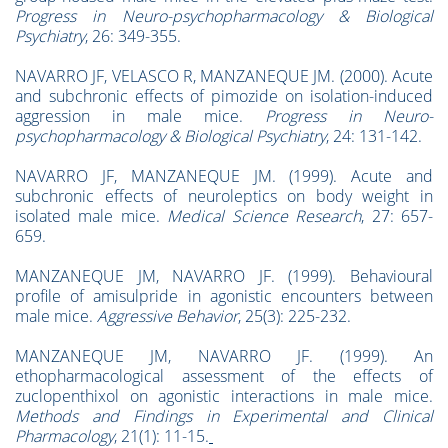
Progress in Neuro-psychopharmacology & Biological
Psychiatry
, 26: 349-355.
NAVARRO JF, VELASCO R, MANZANEQUE JM. (2000). Acute
and subchronic effects of pimozide on isolation-induced
aggression in male mice.
Progress in Neuro-
psychopharmacology & Biological Psychiatry
, 24: 131-142.
NAVARRO JF, MANZANEQUE JM. (1999). Acute and
subchronic effects of neuroleptics on body weight in
isolated male mice.
Medical Science Research
, 27: 657-
659.
MANZANEQUE JM, NAVARRO JF. (1999). Behavioural
profile of amisulpride in agonistic encounters between
male mice.
Aggressive Behavior
, 25(3): 225-232.
MANZANEQUE JM, NAVARRO JF. (1999). An
ethopharmacological assessment of the effects of
zuclopenthixol on agonistic interactions in male mice.
Methods and Findings in Experimental and Clinical
Pharmacology
, 21(1): 11-15.