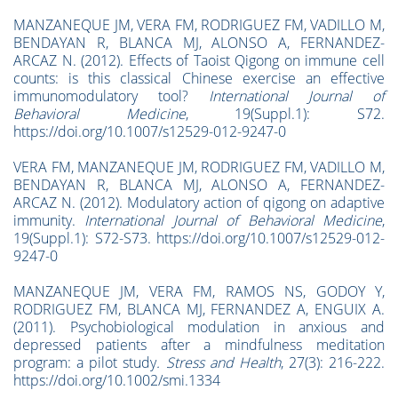
MANZANEQUE JM, VERA FM, RODRIGUEZ FM, VADILLO M,
BENDAYAN R, BLANCA MJ, ALONSO A, FERNANDEZ-
ARCAZ N. (2012). Effects of Taoist Qigong on immune cell
counts: is this classical Chinese exercise an effective
immunomodulatory tool?
International Journal of
Behavioral Medicine
, 19(Suppl.1): S72.
https://doi.org/10.1007/s12529-012-9247-0
VERA FM, MANZANEQUE JM, RODRIGUEZ FM, VADILLO M,
BENDAYAN R, BLANCA MJ, ALONSO A, FERNANDEZ-
ARCAZ N. (2012).
Modulatory action of qigong on adaptive
immunity.
International Journal of Behavioral Medicine
,
19(Suppl.1): S72-S73. https://doi.org/10.1007/s12529-012-
9247-0
MANZANEQUE JM, VERA FM, RAMOS NS, GODOY Y,
RODRIGUEZ FM, BLANCA MJ, FERNANDEZ A, ENGUIX A.
(2011). Psychobiological modulation in anxious and
depressed patients after a mindfulness meditation
program: a pilot study
.
Stress and Health
, 27(3): 216-222.
https://doi.org/10.1002/smi.1334