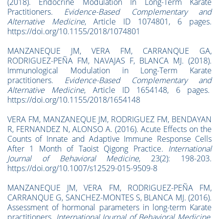
(2018). Endocrine Modulation In Long-Term Karate
Practitioners
.
Evidence-Based Complementary and
Alternative Medicine
, Article ID 1074801, 6 pages.
https://doi.org/10.1155/2018/1074801
MANZANEQUE JM, VERA FM, CARRANQUE GA,
RODRIGUEZ-PEÑA FM, NAVAJAS F, BLANCA MJ. (2018).
Immunological Modulation in Long-Term Karate
practitioners.
Evidence-Based Complementary and
Alternative Medicine
, Article ID 1654148, 6 pages.
https://doi.org/10.1155/2018/1654148
VERA FM, MANZANEQUE JM, RODRIGUEZ FM, BENDAYAN
R, FERNANDEZ N, ALONSO A. (2016). Acute Effects on the
Counts of Innate and Adaptive Immune Response Cells
After 1 Month of Taoist Qigong Practice
.
International
Journal of Behavioral Medicine
, 23(2): 198-203.
https://doi.org/10.1007/s12529-015-9509-8
MANZANEQUE JM, VERA FM, RODRIGUEZ-PEÑA FM,
CARRANQUE G, SANCHEZ-MONTES S, BLANCA MJ. (2016).
Assessment of hormonal parameters in long-term Karate
practitioners.
International Journal of Behavioral Medicine
,