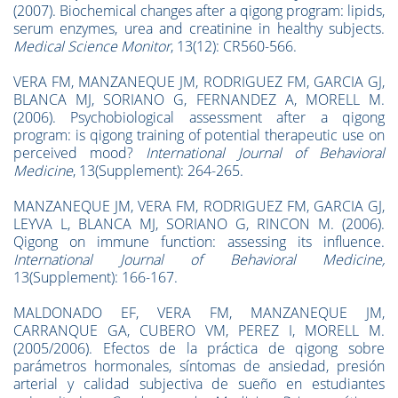
(2007). Biochemical changes after a qigong program: lipids,
serum enzymes, urea and creatinine in healthy subjects.
Medical Science Monitor
, 13(12): CR560-566.
VERA FM, MANZANEQUE JM, RODRIGUEZ FM, GARCIA GJ,
BLANCA MJ, SORIANO G, FERNANDEZ A, MORELL M.
(2006). Psychobiological assessment after a qigong
program: is qigong training of potential therapeutic use on
perceived mood?
International Journal of Behavioral
Medicine
, 13(Supplement): 264-265.
MANZANEQUE JM, VERA FM, RODRIGUEZ FM, GARCIA GJ,
LEYVA L, BLANCA MJ, SORIANO G, RINCON M. (2006).
Qigong on immune function: assessing its influence.
International Journal of Behavioral Medicine,
13(Supplement): 166-167.
MALDONADO EF, VERA FM, MANZANEQUE JM,
CARRANQUE GA, CUBERO VM, PEREZ I, MORELL M.
(2005/2006). Efectos de la práctica de qigong sobre
parámetros hormonales, síntomas de ansiedad, presión
arterial y calidad subjectiva de sueño en estudiantes