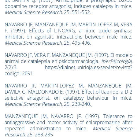
M, SANTIN LJ. (1997). Amisulpride, a presynaptic D2/D3
dopamine receptor antagonist, induces catalepsy in mice.
Medical Science Research
, 25: 551-552.
NAVARRO JF, MANZANEQUE JM, MARTIN-LOPEZ M, VERA
F. (1997). Effects of L-NOARG, a nitric oxide synthase
inhibitor, on agonistic interactions between male mice.
Medical Science Research
, 25: 495-496.
NAVARRO JF, VERA F, MANZANEQUE JM. (1997). El modelo
animal de catalepsia en psicofarmacología
.
IberPsicolog
í
a
,
2(2):3. https://dialnet.unirioja.es/servlet/revista?
codigo=2091
NAVARRO JF, MARTIN-LOPEZ M, MANZANEQUE JM,
DAVILA G, MALDONADO E. (1997). Effect of tiapride, a D-2
selective antagonist, on catalepsy behaviour in mice.
Medical Science Research
, 25: 239-240.
MANZANEQUE JM, NAVARRO JF. (1997). Tolerance to
antiaggressive and motor activity of chlorpromazine after
repeated administration to mice.
Medical Science
Research
, 25: 283-285