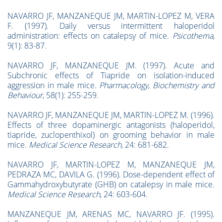
NAVARRO JF, MANZANEQUE JM, MARTIN-LOPEZ M, VERA
F. (1997). Daily versus intermittent haloperidol
administration: effects on catalepsy of mice.
Psicothema
,
9(1): 83-87.
NAVARRO JF, MANZANEQUE JM. (1997). Acute and
Subchronic effects of Tiapride on isolation-induced
aggression in male mice.
Pharmacology, Biochemistry and
Behaviour
, 58(1): 255-259.
NAVARRO JF, MANZANEQUE JM, MARTIN-LOPEZ M. (1996).
Effects of three dopaminergic antagonists (haloperidol,
tiapride, zuclopenthixol) on grooming behavior in male
mice.
Medical Science Research
, 24: 681-682.
NAVARRO JF, MARTIN-LOPEZ M, MANZANEQUE JM,
PEDRAZA MC, DAVILA G. (1996). Dose-dependent effect of
Gammahydroxybutyrate (GHB) on catalepsy in male mice
.
Medical Science Research
, 24: 603-604.
MANZANEQUE JM, ARENAS MC, NAVARRO JF. (1995).