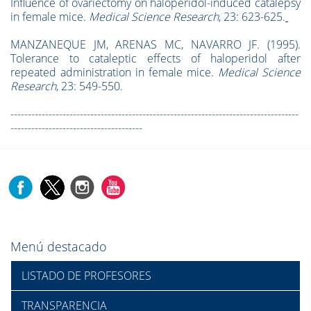
Influence of ovariectomy on haloperidol-induced catalepsy
in female mice.
Medical Science Research
, 23: 623-625.
MANZANEQUE JM, ARENAS MC, NAVARRO JF. (1995).
Tolerance to cataleptic effects of haloperidol after
repeated administration in female mice.
Medical Science
Research
, 23: 549-550.
-----------------------------------------------------------------------------------
--------------------------------------
Menú destacado
LISTADO DE PROFESORES
TRANSPARENCIA