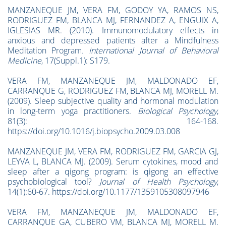
MANZANEQUE JM, VERA FM, GODOY YA, RAMOS NS,
RODRIGUEZ FM, BLANCA MJ, FERNANDEZ A, ENGUIX A,
IGLESIAS MR. (2010). Immunomodulatory effects in
anxious and depressed patients after a Mindfulness
Meditation Program
. International Journal of Behavioral
Medicine
, 17(Suppl.1): S179.
VERA FM, MANZANEQUE JM, MALDONADO EF,
CARRANQUE G, RODRIGUEZ FM, BLANCA MJ, MORELL M.
(2009). Sleep subjective quality and hormonal modulation
in long-term yoga practitioners.
Biological Psychology
,
81(3): 164-168.
https://doi.org/10.1016/j.biopsycho.2009.03.008
MANZANEQUE JM, VERA FM, RODRIGUEZ FM, GARCIA GJ,
LEYVA L, BLANCA MJ. (2009). Serum cytokines, mood and
sleep after a qigong program: is qigong an effective
psychobiological tool?
Journal of Health Psychology
,
14(1):60-67. https://doi.org/10.1177/1359105308097946
VERA FM, MANZANEQUE JM, MALDONADO EF,
CARRANQUE GA, CUBERO VM, BLANCA MJ, MORELL M.