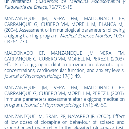
universitarios.
Cuadernos de Medicina Psicosom
á
tica y
Psiquiatr
í
a de Enlace
, 76/77: 9-15 .
MANZANEQUE JM, VERA FM, MALDONADO EF,
CARRANQUE G, CUBERO VM, MORELL M, BLANCA MJ.
(2004).
Assessment of immunological parameters following
a qigong training program.
Medical Science Monitor
, 10(6):
CR264-270.
MALDONADO EF, MANZANEQUE JM, VERA FM,
CARRANQUE G, CUBERO VM, MORELL M, PEREZ I. (2003).
Effects of a qigong meditation program on plasmatic lipid
concentrations, cardiovascular function, and anxiety levels.
Journal of Psychophysiology
, 17(1): 49.
MANZANEQUE JM, VERA FM, MALDONADO EF,
CARRANQUE G, CUBERO VM, MORELL M, PEREZ I. (2003).
Immune parameters assessment after a qigong meditation
program.
Journal of Psychophysiology
, 17(1): 49-50.
MANZANEQUE JM, BRAIN PF, NAVARRO JF. (2002). Effect
of low doses of clozapine on behaviour of isolated and
group-housed male mice in the elevated plus-maze test.