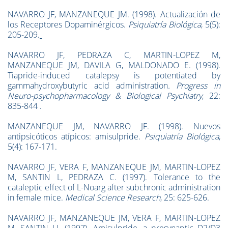
NAVARRO JF, MANZANEQUE JM. (1998). Actualización de
los Receptores Dopaminérgicos.
Psiquiatr
í
a Biol
ó
gica
, 5(5):
205-209.
NAVARRO JF, PEDRAZA C, MARTIN-LOPEZ M,
MANZANEQUE JM, DAVILA G, MALDONADO E. (1998).
Tiapride-induced catalepsy is potentiated by
gammahydroxybutyric acid administration
.
Progress in
Neuro-psychopharmacology & Biological Psychiatry
, 22:
835-844 .
MANZANEQUE JM, NAVARRO JF. (1998). Nuevos
antipsicóticos atípicos: amisulpride.
Psiquiatr
í
a Biol
ó
gica
,
5(4): 167-171.
NAVARRO JF, VERA F, MANZANEQUE JM, MARTIN-LOPEZ
M, SANTIN L, PEDRAZA C. (1997). Tolerance to the
cataleptic effect of L-Noarg after subchronic administration
in female mice.
Medical Science Research
, 25: 625-626.
NAVARRO JF, MANZANEQUE JM, VERA F, MARTIN-LOPEZ