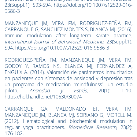
23(Suppl.1): S93-S94. https://doi.org/10.1007/s12529-016-
9586-3
MANZANEQUE JM, VERA FM, RODRIGUEZ-PEÑA FM,
CARRANQUE G, SANCHEZ-MONTES S, BLANCA MJ. (2016).
Immune modulation after long-term Karate practice
.
International Journal of Behavioral Medicine
, 23(Suppl.1):
S94. https://doi.org/10.1007/s12529-016-9586-3
RODRIGUEZ-PEÑA FM, MANZANEQUE JM, VERA FM,
GODOY Y, RAMOS NS, BLANCA MJ, FERNANDEZ A,
ENGUIX A. (2014)
.
Valoración de parámetros inmunitarios
en pacientes con síntomas de ansiedad y depresión tras
un programa de meditación “mindfulness”: un estudio
piloto
. Ansiedad y Estr
é
s
, 20(1): 1-10.
https://hdl.handle.net/10630/30074
CARRANQUE GA, MALDONADO EF, VERA FM,
MANZANEQUE JM, BLANCA MJ, SORIANO G, MORELL M.
(2012). Hematological and biochemical modulation in
regular yoga practitioners.
Biomedical Research
, 23(2):
176-182.