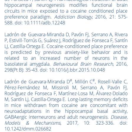
hippocampal neurogenesis modifies functional brain
circuits in mice exposed to a cocaine conditioned place
preference paradigm.
Addiction Biology
, 2016, 21: 575-
588. doi: 10.1111/adb.12248
Ladrón de Guevara-Miranda D, Pavón FJ, Serrano A, Rivera
P, Estivill-Torrús G, Suárez J, Rodríguez de Fonseca F, Santín
LJ, Castilla-Ortega E. Cocaine-conditioned place preference
is predicted by previous anxiety-like behavior and is
related to an increased number of neurons in the
basolateral amygdala.
Behavioural Brain Research
, 2016,
298(Pt B): 35-43. doi: 10.1016/j.bbr.2015.10.048
#
#
Ladrón de Guevara-Miranda D
, Millón C
, Rosell-Valle C,
Pérez-Fernández M, Missiroli M, Serrano A, Pavón FJ,
Rodríguez de Fonseca F, Martínez-Losa M, Álvarez-Dolado
M, Santín LJ, Castilla-Ortega E. Long-lasting memory deficits
in mice withdrawn from cocaine are concomitant with
neuroadaptations in the hippocampal basal activity,
GABAergic interneurons and adult neurogenesis.
Disease,
Models & Mechanisms
, 2017, 10: 323-336. doi:
10.1242/dmm.026682