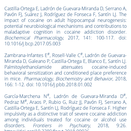
Castilla-Ortega E, Ladrón de Guevara-Miranda D, Serrano A,
Pavón FJ, Suárez J, Rodríguez de Fonseca F, Santín LJ. The
impact of cocaine on adult hippocampal neurogenesis:
potential neurobiological mechanisms and contributions to
maladaptive cognition in cocaine addiction disorder.
Biochemical Pharmacology
, 2017, 141: 100-117. doi:
10.1016/j.bcp.2017.05.003
#
#
Zambrana-Infantes E
, Rosell-Valle C
, Ladrón de Guevara-
Miranda D, Galeano P, Castilla-Ortega E, Blanco E, Santín LJ.
Palmitoylethanolamide attenuates cocaine-induced
behavioral sensitization and conditioned place preference
in mice.
Pharmacology, Biochemistry and Behavior
, 2018,
166: 1-12. doi: 10.1016/j.pbb.2018.01.002
#
#
García-Marchena N
, Ladrón de Guevara-Miranda D
,
#
Pedraz M
, Araos P, Rubio G, Ruiz JJ, Pavón FJ, Serrano A,
Castilla-Ortega E, Santín LJ, Rodríguez de Fonseca F. Higher
impulsivity as a distinctive trait of severe cocaine addiction
among individuals treated for cocaine or alcohol use
disorders.
Frontiers in Psychiatry
, 2018, 9:26.