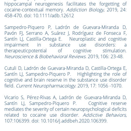
hippocampal neurogenesis facilitates the forgetting of
cocaine-contextual memory.
Addiction Biology
, 2019, 24:
458-470. doi: 10.1111/adb.12612
Sampedro-Piquero P, Ladrón de Guevara-Miranda D,
Pavón FJ, Serrano A, Suárez J, Rodríguez de Fonseca F,
Santín LJ, Castilla-Ortega E. Neuroplastic and cognitive
impairment in substance use disorders: a
therapeuticpotential of cognitive stimulation.
Neuroscience & Biobehavioral Reviews
. 2019, 106: 23-48.
Cutuli D, Ladrón de Guevara-Miranda D, Castilla-Ortega E,
Santín LJ, Sampedro-Piquero P. Highlighting the role of
cognitive and brain reserve in the substance use disorder
field.
Current Neuropharmacology
. 2019, 17: 1056 -1070.
Vicario S, Pérez-Rivas A, Ladrón de Guevara-Miranda D,
Santín LJ, Sampedro-Piquero P. Cognitive reserve
mediates the severity of certain neuropsychological deficits
related to cocaine use disorder.
Addictive Behaviors
,
107:106399. doi: 10.1016/j.addbeh.2020.106399.