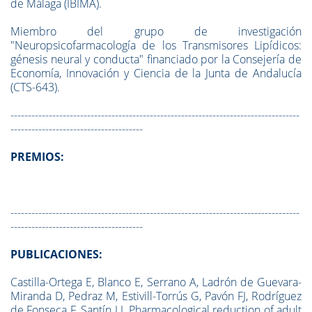
de Málaga (IBIMA).
Miembro del grupo de investigación
"Neuropsicofarmacología de los Transmisores Lipídicos:
génesis neural y conducta" financiado por la Consejería de
Economía, Innovación y Ciencia de la Junta de Andalucía
(CTS-643).
-----------------------------------------------------------------------------------
--------------------------------------
PREMIOS:
-----------------------------------------------------------------------------------
--------------------------------------
PUBLICACIONES:
Castilla-Ortega E, Blanco E, Serrano A, Ladrón de Guevara-
Miranda D, Pedraz M, Estivill-Torrús G, Pavón FJ, Rodríguez
de Fonseca F, Santín LJ. Pharmacological reduction of adult