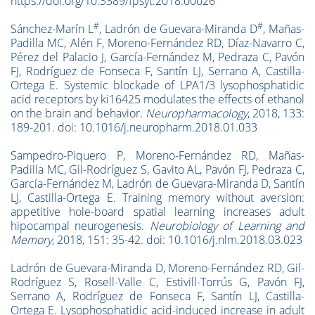
https://doi.org/10.3389/fpsyt.2018.00026
#
#
Sánchez-Marín L
, Ladrón de Guevara-Miranda D
, Mañas-
Padilla MC, Alén F, Moreno-Fernández RD, Díaz-Navarro C,
Pérez del Palacio J, García-Fernández M, Pedraza C, Pavón
FJ, Rodríguez de Fonseca F, Santín LJ, Serrano A, Castilla-
Ortega E. Systemic blockade of LPA1/3 lysophosphatidic
acid receptors by ki16425 modulates the effects of ethanol
on the brain and behavior.
Neuropharmacology
, 2018, 133:
189-201. doi: 10.1016/j.neuropharm.2018.01.033
Sampedro-Piquero P, Moreno-Fernández RD, Mañas-
Padilla MC, Gil-Rodríguez S, Gavito AL, Pavón FJ, Pedraza C,
García-Fernández M, Ladrón de Guevara-Miranda D, Santín
LJ, Castilla-Ortega E. Training memory without aversion:
appetitive hole-board spatial learning increases adult
hipocampal neurogenesis.
Neurobiology of Learning and
Memory
, 2018, 151: 35-42. doi: 10.1016/j.nlm.2018.03.023
Ladrón de Guevara-Miranda D, Moreno-Fernández RD, Gil-
Rodríguez S, Rosell-Valle C, Estivill-Torrús G, Pavón FJ,
Serrano A, Rodríguez de Fonseca F, Santín LJ, Castilla-
Ortega E. Lysophosphatidic acid-induced increase in adult