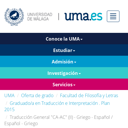
Menú
Conoce la UMA
Estudiar
Admisión
Investigación
Servicios
UMA
Oferta de grado
Facultad de Filosofía y Letras
Graduado/a en Traducción e Interpretación . Plan
2015
Traducción General "CA-AC" (II) - Griego - Español /
Español - Griego