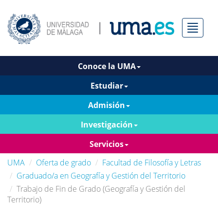
Menú
Conoce la UMA
Estudiar
Admisión
Investigación
Servicios
UMA
Oferta de grado
Facultad de Filosofía y Letras
Graduado/a en Geografía y Gestión del Territorio
Trabajo de Fin de Grado (Geografía y Gestión del
Territorio)