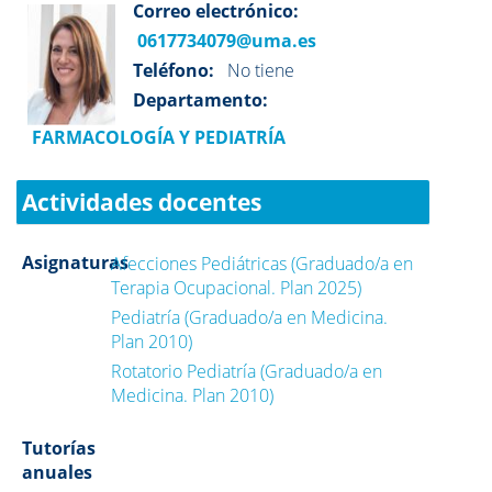
Correo electrónico:
0617734079@uma.es
Teléfono:
No tiene
Departamento:
FARMACOLOGÍA Y PEDIATRÍA
Actividades docentes
Asignaturas
Afecciones Pediátricas (Graduado/a en
Terapia Ocupacional. Plan 2025)
Pediatría (Graduado/a en Medicina.
Plan 2010)
Rotatorio Pediatría (Graduado/a en
Medicina. Plan 2010)
Tutorías
anuales