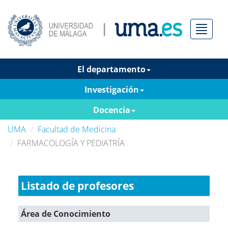
Menú
El departamento
Investigación
Docencia
UMA
Facultad de Medicina
FARMACOLOGÍA Y PEDIATRÍA
Listado de profesores
Área de Conocimiento