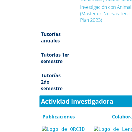
Investigación con Anima
(Máster en Nuevas Tenden
Plan 2023)
Tutorías
anuales
Tutorías 1er
semestre
Tutorías
2do
semestre
Actividad Investigadora
Publicaciones
Colabor