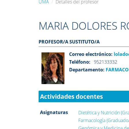
UMA
Detalles del profesor
MARIA DOLORES R
PROFESOR/A SUSTITUTO/A
Correo electrónico:
lolad
Teléfono:
952133332
Departamento:
FARMACOL
Actividades docentes
Asignaturas
Dietética y Nutrición (G
Farmacología (Graduado/
Genómica y Medicina de 