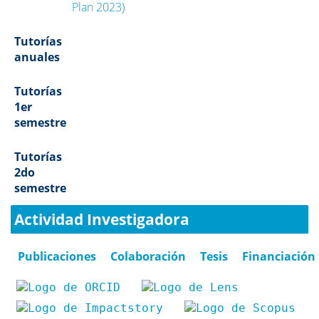
Plan 2023)
Tutorías
anuales
Tutorías
1er
semestre
Tutorías
2do
semestre
Actividad Investigadora
Publicaciones
Colaboración
Tesis
Financiación