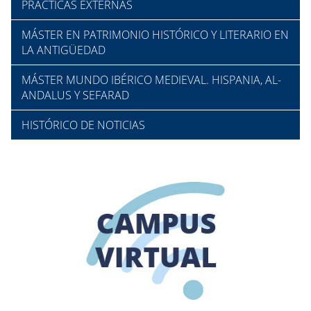
PRÁCTICAS EXTERNAS
MÁSTER EN PATRIMONIO HISTÓRICO Y LITERARIO EN
LA ANTIGÜEDAD
MÁSTER MUNDO IBÉRICO MEDIEVAL. HISPANIA, AL-
ANDALUS Y SEFARAD
HISTÓRICO DE NOTICIAS