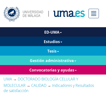
Menú
ED-UMA
Estudios
Tesis
Gestión administrativa
Convocatorias y ayudas
UMA
→
DOCTORADO BIOLOGÍA CELULAR Y
MOLECULAR
→
CALIDAD
→
Indicadores y Resultados
de satisfacción