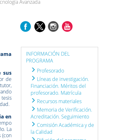
ecnología Avanzada
INFORMACIÓN DEL
grama
PROGRAMA
Profesorado
e sus
tor de
Líneas de investigación.
tutor,
Financiación. Méritos del
rando
profesorado. Matrícula
 tesis
Recursos materiales
idad.
Memoria de Verificación.
ia en
Acreditación. Seguimiento
tiempo
Comisión Académica y de
ño. La
la Calidad
s (con