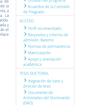
Difusión del programa
ma de
 de la
Acuerdos de la Comisión
sis, a
de Posgrado
a. La
rando.
ACCESO
mada y
Perfil recomendado
rán el
nlace
Requisitos y criterios de
admisión. Baremo
Normas de permanencia
Matriculación
Apoyo y orientación
académica
TESIS DOCTORAL
Asignación de tutor y
director de tesis
Documento de
Actividades del Doctorando
(DAD)